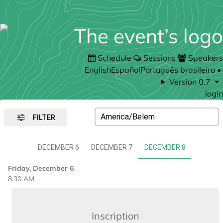
Schedule
Sessions
Speakers
English
Español
Português brasileiro
•
Version 0.7
login