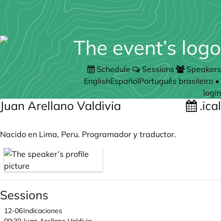
Schedule
Sessions
Speakers
English
Español
Português brasileiro
•
login
Juan Arellano Valdivia
.ical
Nacido en Lima, Peru. Programador y traductor.
Sessions
12-06
Indicaciones