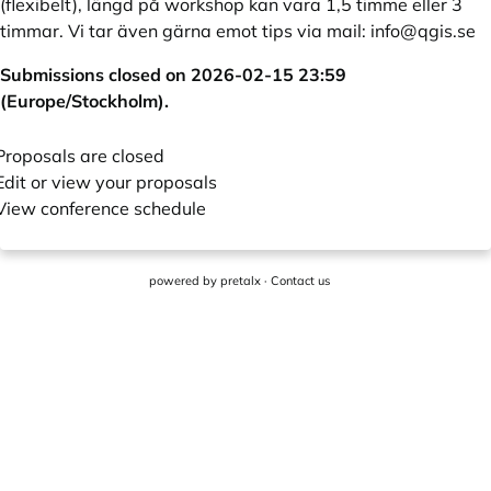
(flexibelt), längd på workshop kan vara 1,5 timme eller 3
timmar. Vi tar även gärna emot tips via mail:
info@qgis.se
Submissions closed on 2026-02-15 23:59
(Europe/Stockholm).
Proposals are closed
Edit or view your proposals
View conference schedule
powered by
pretalx
·
Contact us