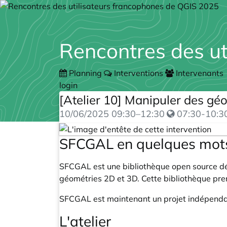
Rencontres des u
Planning
Interventions
Intervenants
login
[Atelier 10] Manipuler des g
10/06/2025
09:30
–
12:30
07:30-10:3
SFCGAL en quelques mot
SFCGAL
est une bibliothèque open source 
géométries 2D et 3D. Cette bibliothèque pr
SFCGAL est maintenant un
projet indépen
L'atelier