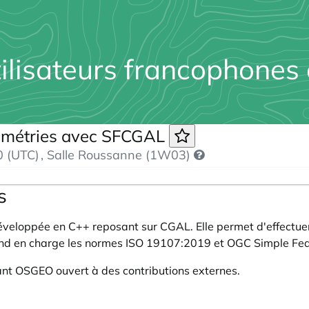
tilisateurs francophones
éométries avec SFCGAL
0 (UTC)
, Salle Roussanne (1W03)
s
développée en C++ reposant sur
CGAL
. Elle permet d'effectu
end en charge les normes ISO 19107:2019 et OGC Simple Fea
dant OSGEO
ouvert à des contributions externes.