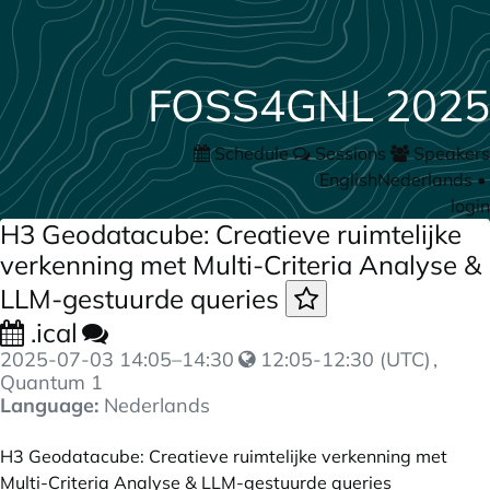
FOSS4GNL 2025
Schedule
Sessions
Speakers
English
Nederlands
•
login
H3 Geodatacube: Creatieve ruimtelijke
verkenning met Multi-Criteria Analyse &
LLM-gestuurde queries
.ical
2025-07-03
14:05
–
14:30
12:05-12:30 (UTC)
,
Quantum 1
Language:
Nederlands
H3 Geodatacube: Creatieve ruimtelijke verkenning met
Multi-Criteria Analyse & LLM-gestuurde queries