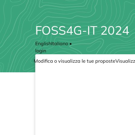
FOSS4G-IT 2024
English
Italiano
•
login
Modifica o visualizza le tue proposte
Visualiz